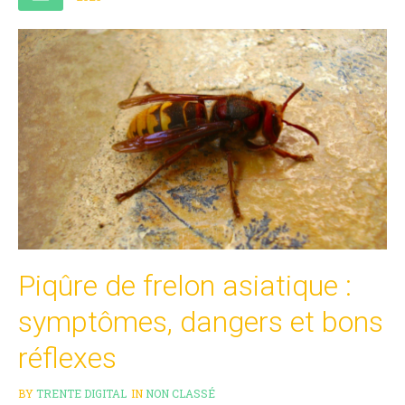
Piqûre de frelon asiatique :
symptômes, dangers et bons
réflexes
BY
TRENTE DIGITAL
IN
NON CLASSÉ